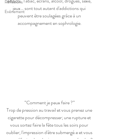
addicts. Tabac, écrans, alcool, drogues, sexe, 
Réflexions
jeux… sont tout autant d'addictions qui 
Evénement
peuvent être soulagées grâce à un 
accompagnement en sophrologie.
“Comment je peux faire ?”
Trop de pression au travail et vous prenez une 
cigarette pour décompresser; une rupture et 
vous sortez faire la fête tous les soirs pour 
oublier; l'impression d'être submergé.e et vous 