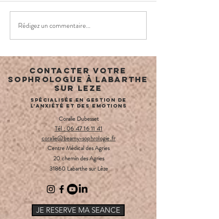
Rédigez un commentaire...
Je suis en
Commen
colère 😡
faire le
bonnes
rencont
Contacter votre
🤗
sophrologue à labarthe
sur leze
Spécialisée en gestion de
l'anxiété et des emotions
Coralie Dubesset
Tél : 06 47 16 11 41
coralie​
@beamy-sophrologie
.fr
Centre Médical des Agries
20 chemin des Agries
31860 Labarthe sur Lèze
JE RESERVE MA SEANCE