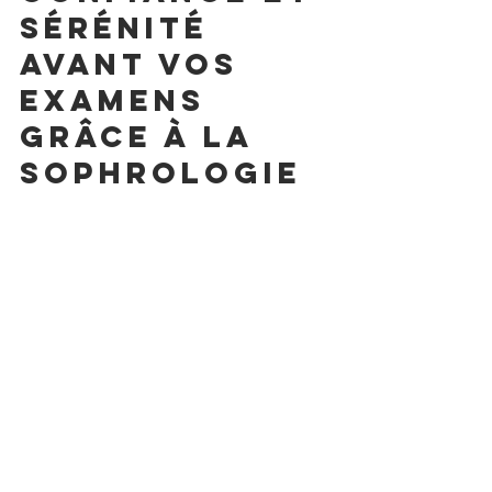
sérénité 
avant vos 
examens 
grâce à la 
sophrologie
Vous avez la sensation d’être submergé(e) par 
le stress avant vos examens ?Vous manquez 
de confiance malgré vos révisions ?Vous 
souhaitez apprendre des techniques concrètes 
pour retrouver votre calme ?
La sophrologie peut vous accompagner pour 
mieux gérer la pression, développer votre 
confiance et aborder vos échéances avec plus 
de sérénité.