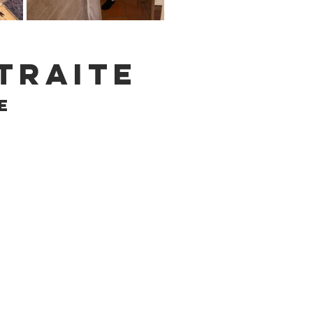
traite
e