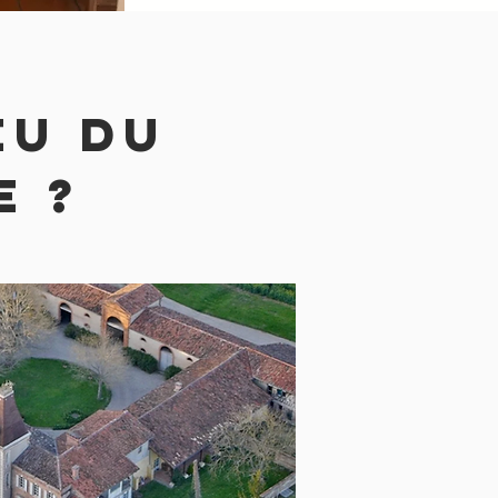
eu du
e ?