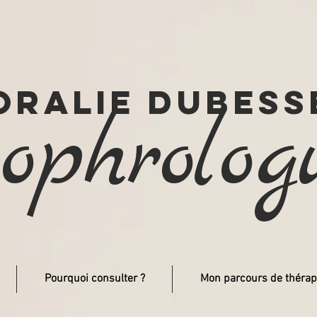
oralie dubess
ophrolog
Pourquoi consulter ?
Mon parcours de thérap