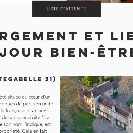
LISTE D'ATTENTE
rgement et li
jour bien-êtr
tegabelle 31)
été située au cœur d'un
riques de part son unité
a française et anciens
in de son grand gîte "La
son nom l'indique, est
ropriété. Cela en fait