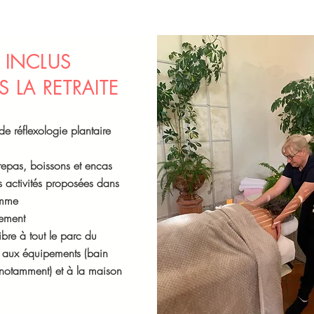
INCLUS
 LA RETRAITE
de réflexologie plantaire
 repas, boissons et encas
es activités proposées dans
amme
gement
libre à tout le parc du
aux équipements (bain
notamment) et à la maison