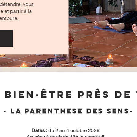
s détendre, vous
 et partir à la
entoure.
 bien-être près de
- LA PARENTHESE DES SENS-
Dates
:
du 2 au 4 octobre 2026
Arrivée :
à partir de 16h le vendredi