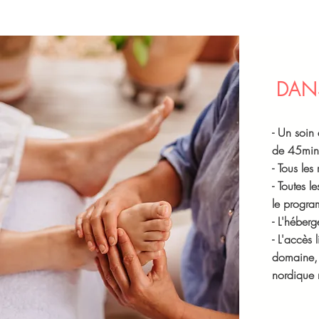
DANS
- Un soin 
de 45min
- Tous les
- Toutes l
le progr
- L'héber
- L'accès 
domaine, 
nordique 