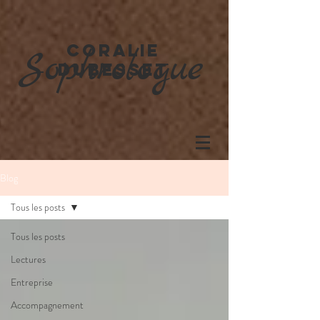
Coralie
Sophrologue
dubesset
Blog
Tous les posts
Tous les posts
Lectures
Entreprise
Accompagnement