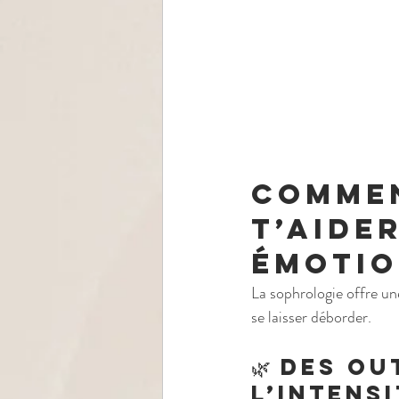
Commen
t’aider
émotio
La sophrologie offre u
se laisser déborder.
🌿 Des ou
l’intens