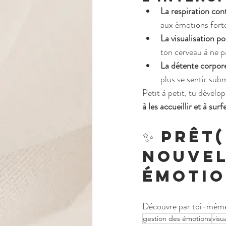
La respiration con
aux émotions fortes
La visualisation po
ton cerveau à ne p
La détente corpore
plus se sentir sub
Petit à petit, tu dévelo
à les accueillir et à sur
✨ Prêt
nouvel
émotio
Découvre par toi-même 
gestion des émotions
visu