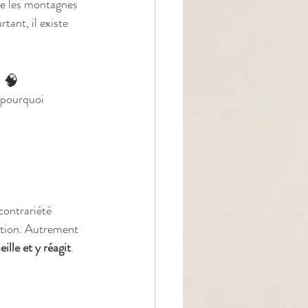
re les montagnes 
tant, il existe 
🧠
 pourquoi 
contrariété 
uation. Autrement 
lle et y réagit
.