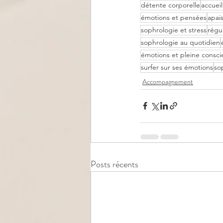
détente corporelle
accueil
émotions et pensées
apai
sophrologie et stress
régu
sophrologie au quotidien
émotions et pleine consc
surfer sur ses émotions
so
Accompagnement
Posts récents