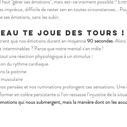
 faut "gérer ses émotions", mais est-ce vraiment possible ? Ent
s imprévus, difficile de rester zen en toutes circonstances... Pour
e ses émotions, sans les subir.
eau te joue des tours ! 
trent que nos émotions durent en moyenne 
90 secondes
. Alors
 interminables ? Parce que notre mental s'en mêle !
out une réaction physiologique à un stimulus :
ion du rythme cardiaque
s la poitrine
 musculaire
nos pensées et nos ruminations prolongent ces sensations. Une 
ormer en colère persistante si l'on ressasse l'injustice de la sit
émotions qui nous submergent, mais la manière dont on les accuei