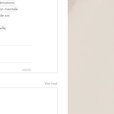
 émotions
ion mentale
de soi
elle
Voir tout