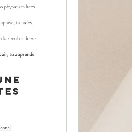
s physiques liées 
apaisé, tu aides 
 du recul et de ne 
ubir, tu apprends 
une 
tes 
ionnel