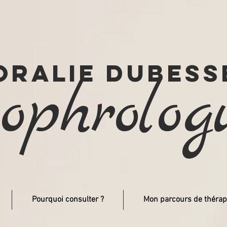
oralie dubess
ophrolog
Pourquoi consulter ?
Mon parcours de thérap