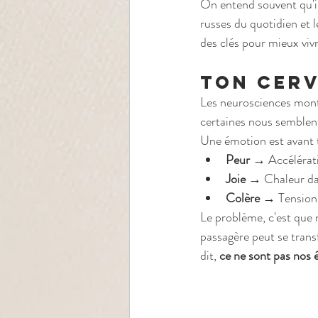
On entend souvent qu'il
russes du quotidien et le
des clés pour mieux vivr
Ton cerv
Les neurosciences mon
certaines nous semblent
Une émotion est avant t
Peur
 → Accélérat
Joie
 → Chaleur dan
Colère
 → Tension
Le problème, c'est que 
passagère peut se transf
dit, 
ce ne sont pas nos 