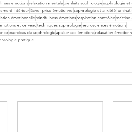
lir ses émotions
relaxation mentale
bienfaits sophrologie
sophrologie et
sement intérieur
lâcher prise émotionnel
sophrologie et anxiété
ruminat
lation émotionnelle
mindfulness émotions
respiration contrôlée
maîtrise 
émotions et cerveau
techniques sophrologie
neurosciences émotions
ience
exercices de sophrologie
apaiser ses émotions
relaxation émotionn
phrologie pratique