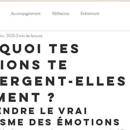
Accompagnement
Réflexions
Evénement
févr. 2025
2 min de lecture
quoi tes
ions te
ergent-elles
ment ?
ndre le vrai 
sme des émotions