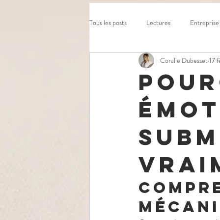
Tous les posts
Lectures
Entreprise
Coralie Dubesset
17 
Pour
émot
subm
vrai
Compre
mécani