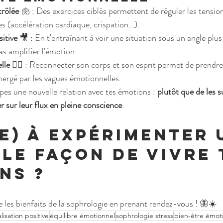
trôlée
 🫁 : Des exercices ciblés permettent de réguler les tension
 (accélération cardiaque, crispation...).
sitive
 🎥 : En t'entraînant à voir une situation sous un angle plus 
as amplifier l'émotion.
lle
 🧘‍♀️ : Reconnecter son corps et son esprit permet de prendre
mergé par les vagues émotionnelles.
ppes une nouvelle relation avec tes émotions : 
plutôt que de les s
fer sur leur flux en pleine conscience
.
(e) à expérimenter 
le façon de vivre 
ns ?
les bienfaits de la sophrologie en prenant rendez-vous ! 🦋☀️
alisation positive
équilibre émotionnel
sophrologie stress
bien-être émot