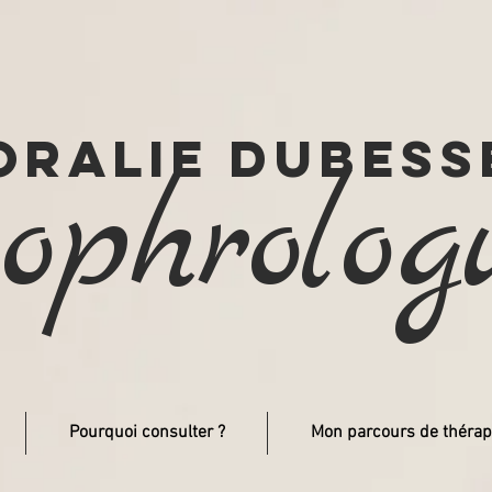
oralie dubess
ophrolog
Pourquoi consulter ?
Mon parcours de thérap