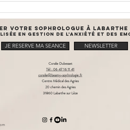
Prendre soin
Et
de sa santé
ac
mentale, ça
ch
er votre sophrologue à labarthe 
s'apprend 🥳
lisée en gestion de l'anxiété et des e
JE RESERVE MA SEANCE
NEWSLETTER
Coralie Dubesset
Tél : 06 47 16 11 41
coralie​
@beamy-sophrologie
.fr
Centre Médical des Agries
20 chemin des Agries
31860 Labarthe sur Lèze
com