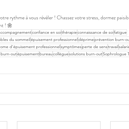
tre rythme à vous révéler ! Chassez votre stress, dormez paisib
nt ! 🌼
accompagnement
confiance en soi
thérapie
connaissance de soi
fatigue
ubles du sommeil
épuisement professionnel
déprime
prévention burn-o
rome d'épuisement professionnel
symptômes
perte de sens
travail
salari
e burn-out
épuisement
bureau
collègue
solutions burn-out
Sophrologue 