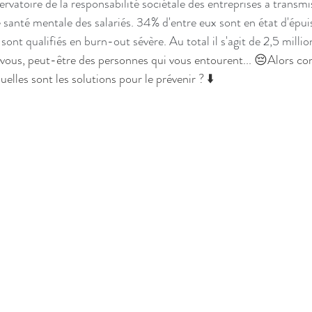
vatoire de la responsabilité sociétale des entreprises a transmis
 de santé mentale des salariés. 34% d'entre eux sont en état d'épu
ont qualifiés en burn-out sévère. Au total il s'agit de 2,5 milli
vous, peut-être des personnes qui vous entourent... 
😔
Alors co
elles sont les solutions pour le prévenir ? 
⬇️