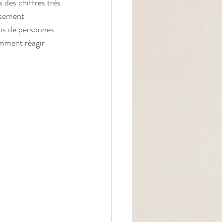
 des chiffres très 
isement 
ons de personnes 
mment réagir 