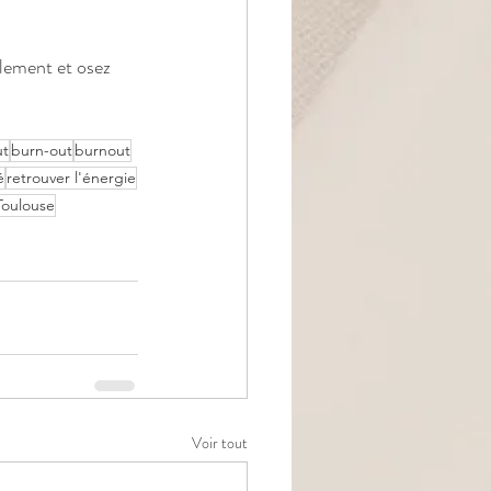
lement et osez 
ut
burn-out
burnout
é
retrouver l'énergie
Toulouse
Voir tout