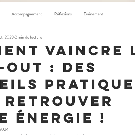
Accompagnement
Réflexions
Evénement
oct. 2023
2 min de lecture
ent vaincre 
-out : des
eils pratique
 retrouver
e énergie !
 2024