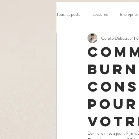
Tous les posts
Lectures
Entreprise
Coralie Dubesset
11 
Comm
burn
cons
pour
votr
Dernière mise à jour :
9 janv.