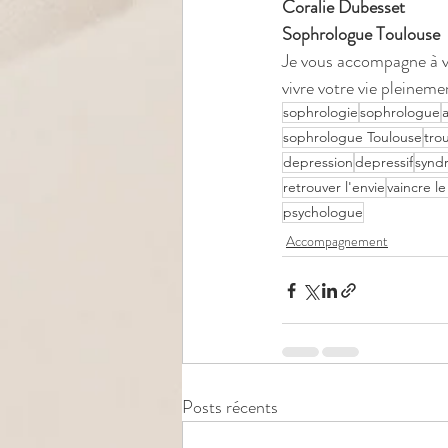
Coralie Dubesset
Sophrologue Toulouse
Je vous accompagne à vo
vivre votre vie pleineme
sophrologie
sophrologue
sophrologue Toulouse
tro
depression
depressif
synd
retrouver l'envie
vaincre l
psychologue
Accompagnement
Posts récents