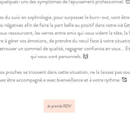
 quelques-uns des symptômes de l'épuisement professionnel. 

s du suivi en sophrologie, pour surpasser le burn-out, vont être
 négatives afin de faire la part belle au positif dans votre vie (et 
ous ressourcent, les verres entre amis qui vous vident la tête, la 
re à gérer vos émotions, de prendre du recul face à votre situati
, retrouver un sommeil de qualité, regagner confiance en vous... E
qui vous sont personnels. 
🙌
os proches se trouvent dans cette situation, ne la laissez pas vo
ez être accompagné.e avec bienveillance et à votre rythme. 
🥰
Je prends RDV