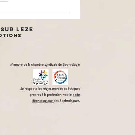
 si vous
ceptiez de
anger ?😰
sur leze
motions
Membre de la chambre syndicale de Sophrologie
Je respecte les règles morales et éthiques
propres à l
a
profession, voir le
code
déontologique
des Sophrologues.