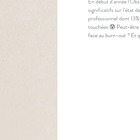
En début d'année l'Obser
significatifs sur l'état
professionnel dont 13% s
touchées.
😰
 Peut-être 
face au burn-out ? Et qu