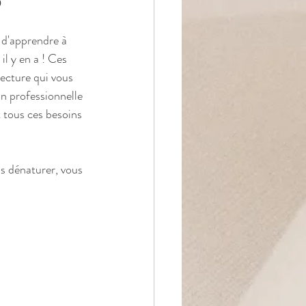

 d'apprendre à 
il y en a ! Ces 
lecture qui vous 
on professionnelle 
t tous ces besoins 
us dénaturer, vous 